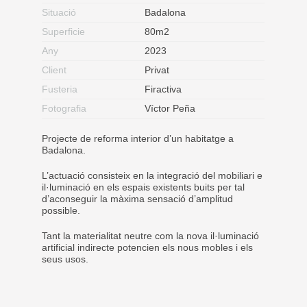
Situació
Badalona
Superficie
80m2
Any
2023
Client
Privat
Fusteria
Firactiva
Fotografia
Víctor Peña
Projecte de reforma interior d’un habitatge a
Badalona.
L’actuació consisteix en la integració del mobiliari e
il·luminació en els espais existents buits per tal
d’aconseguir la màxima sensació d’amplitud
possible.
Tant la materialitat neutre com la nova il·luminació
artificial indirecte potencien els nous mobles i els
seus usos.