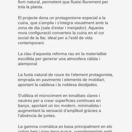
llum natural, permetent que flueixi lliurement per
tota la planta.
El projecte dona un protagonisme especial a la
cuina, que s’amplia i s’integra visualment amb la
zona de dia (sala d’estar i menjador). Aquesta
nova configuració converteix la cuina en el cor
social de la llar, ideal per a l’estil de vida
contemporani.
La clau d’aquesta reforma rau en la materialitat
escollida per generar una atmosfera càlida i
atemporal:
La fusta natural de roure és l’element protagonista,
emprada en paviments i elements de mobiliari,
aportant la calidesa i la noblesa desitjades.
S’utilitza el microciment en tonalitats clares i
neutres per a crear superfícies contínues en
banys, aportant un toc modern, minimalista i
augmentant la sensació d’amplitud gràcies a
l’absència de juntes.
La gamma cromàtica es basa principalment en els
colors beix i tons terra suaus, complementats amb