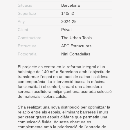
Situació
Barcelona
Superficie
140m2
Any
2024-25
Client
Privat
Constructora
The Urban Tools
Estructura
APC Estructuras
Fotografia
Nini Cortadellas
El projecte es centra en la reforma integral d’un
habitatge de 140 m² a Barcelona amb l’objectiu de
transformar l’espai en un oasi de calma i calidesa
contemporània. La intervenció busca la màxima
funcionalitat i el confort, creant una atmosfera
serena i acollidora mitjançant una acurada selecció
de materials i colors càlids.
S’ha realitzat una nova distribució per optimitzar la
relació entre els espais, eliminant barreres i murs
per crear grans espais diàfans que permetin una
comunicació fluida. Aquesta obertura es
complementa amb la priorització de l’entrada de